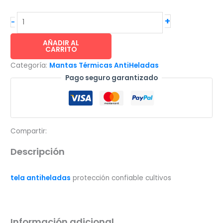
INVERNAVELO®
+
-
Tela
antiheladas
AÑADIR AL
CARRITO
protección
Categoría:
Mantas Térmicas AntiHeladas
confiable
Pago seguro garantizado
cultivos
-
1.6x500m
(15gr/m²)
cantidad
Compartir:
Descripción
tela antiheladas
protección confiable cultivos
Información adicional