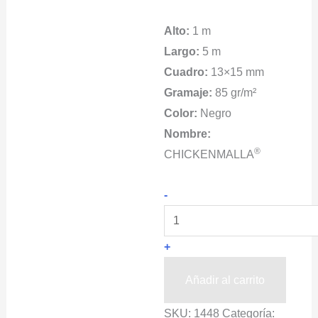
Alto:
1 m
Largo:
5 m
Cuadro:
13×15 mm
Gramaje:
85 gr/m²
Color:
Negro
Nombre:
®
CHICKENMALLA
Tela
-
Gallinera
CHICKENMALLA®
+
Negra
1x5m
Añadir al carrito
cantidad
SKU:
1448
Categoría: