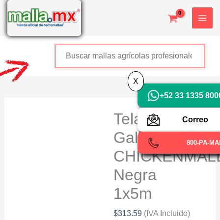
Ir
al
contenido
Buscar
+52 800 726 2552
X
+52 33 1335 800
Tela
Correo
Gallinera
800-PA-M
CHICKENMAL
Negra
1x5m
$
313.59
(IVA Incluido)