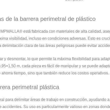
0.95x1.50m
cantidad
s de la barrera perimetral de plástico
UMPMALLA® está fabricada con materiales de alta calidad, aseg
áxima visibilidad, incluso en condiciones adversas. Esto es cruc
 delimitación clara de las áreas peligrosas puede evitar accide
lar y desmontar, lo que permite la máxima flexibilidad para ada
,95×1,50 m, cada pieza es fácil de manipular y se puede adapta
o ahorra tiempo, sino que también reduce los costos operativos.
rera perimetral plástica
ideal para delimitar áreas de trabajo en construcción, ayudando
e accidentes. Su uso es particularmente valioso en zonas dond