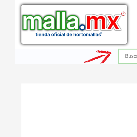
Ir
al
contenido
Buscar