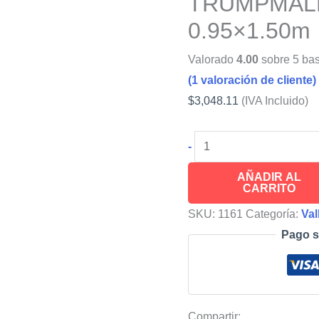
TRUMPMALLA
0.95×1.50m
Valorado
4.00
sobre 5 ba
(
1
valoración de cliente)
$
3,048.11
(IVA Incluido)
Barrera
-
Perimetral
AÑADIR AL
de
CARRITO
Plástico
SKU:
1161
Categoría:
Val
para
Pago s
Construcciones
TRUMPMALLA®,
1
Pieza,
Compartir: