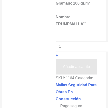
Gramaje:
100 gr/m²
Nombre:
®
TRUMPMALLA
Malla
-
plástica,
Red
+
de
seguridad
Añadir al carrito
para
SKU:
1164
Categoría:
construcción
Mallas Seguridad Para
TRUMPMALLA®
Obras En
1x50m
Construcción
color
Pago seguro
naranja