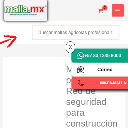
Ir
al
contenido
Buscar
+52 800 726 2552
X
+52 33 1335 8000
Malla
Correo
plástica,
800-PA-MALLA
Red de
seguridad
para
construcción