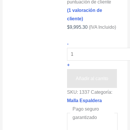
puntuación de cliente
(
1
valoración de
cliente)
$
9,995.30
(IVA Incluido)
Vara
-
Para
Hortalizas
+
HORTOMALLAS®
1.53x1500m
Añadir al carrito
cantidad
SKU:
1337
Categoría:
Malla Espaldera
Pago seguro
garantizado