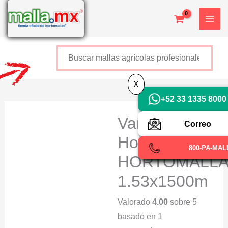
Ir
al
contenido
Buscar
+52 800 726 2552
X
+52 33 1335 8000
Vara Para
Correo
Hortalizas
800-PA-MAL
HORTOMALL
1.53x1500m
Valorado
4.00
sobre 5
basado en
1