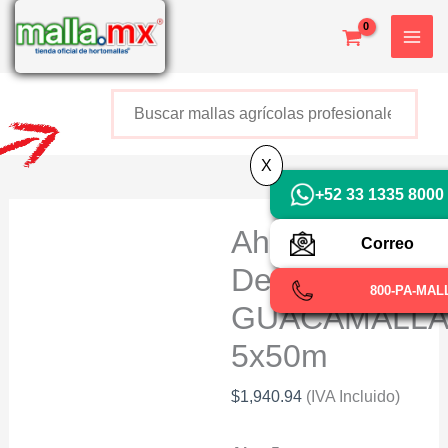
Ir
al
contenido
Buscar
+52 800 726 2552
X
+52 33 1335 8000
Ahuyentador
Correo
De Aves
800-PA-MAL
GUACAMALL
5x50m
$
1,940.94
(IVA Incluido)