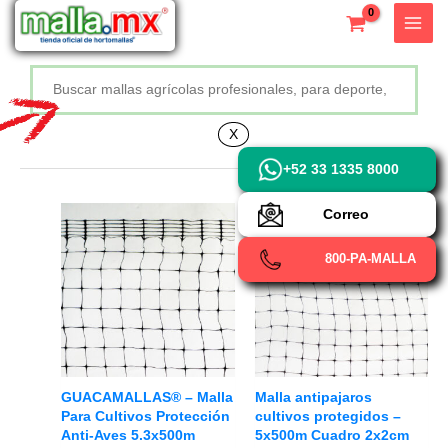
Ir
X
al
contenido
Buscar
+52 800 726 2552
X
+52 33 1335 8000
Correo
800-PA-MALLA
GUACAMALLAS® – Malla
Malla antipajaros
Para Cultivos Protección
cultivos protegidos –
Anti-Aves 5.3x500m
5x500m Cuadro 2x2cm