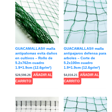
GUACAMALLAS® malla
GUACAMALLAS® malla
antipalomas evita daños
antipajaros defensa para
en cultivos – Rollo de
arboles – Corte de
5.2x762m cuadro
5.2x100m cuadro
1.9×1.9cm (12.6gr/m²)
1.9×1.9cm (12.6gr/m²)
AÑADIR AL
AÑADIR AL
$
28,596.26
$
4,016.21
CARRITO
CARRITO