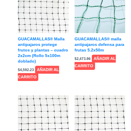
GUACAMALLAS® Malla
GUACAMALLAS® malla
antipajaros protege
antipajaros defensa para
frutos y plantas – cuadro
frutas 5.2x50m
2x2cm (Rollo 5x100m
AÑADIR AL
$
2,473.96
doblado)
CARRITO
AÑADIR AL
$
4,592.23
CARRITO