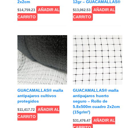
2x2cm
12gr – GUACAMALLAS®
AÑADIR AL
AÑADIR AL
$
14,759.23
$
13,062.53
CARRITO
CARRITO
GUACAMALLAS® malla
GUACAMALLAS® malla
antipajaros cultivos
antipajaros huerto
protegidos
seguro – Rollo de
5.8x500m cuadro 2x2cm
AÑADIR AL
$
11,417.72
(15gr/m²)
CARRITO
AÑADIR AL
$
31,476.47
CARRITO