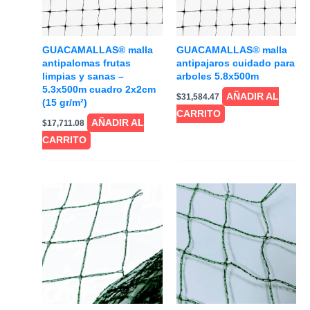
GUACAMALLAS® malla
GUACAMALLAS® malla
antipalomas frutas
antipajaros cuidado para
limpias y sanas –
arboles 5.8x500m
5.3x500m cuadro 2x2cm
AÑADIR AL
$
31,584.47
(15 gr/m²)
CARRITO
AÑADIR AL
$
17,711.08
CARRITO