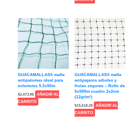
GUACAMALLAS® malla
GUACAMALLAS® malla
antipalomas ideal para
antipajaros arboles y
exteriores 5.2x50m
frutas seguras – Rollo de
5x500m cuadro 2x2cm
AÑADIR AL
$
2,473.96
(12gr/m²)
CARRITO
AÑADIR AL
$
15,518.28
CARRITO