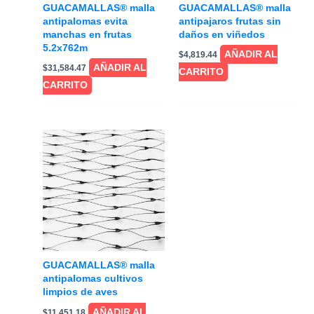
GUACAMALLAS® malla
GUACAMALLAS® malla
antipalomas evita
antipajaros frutas sin
manchas en frutas
daños en viñedos
5.2x762m
AÑADIR AL
$
4,819.44
AÑADIR AL
$
31,584.47
CARRITO
CARRITO
GUACAMALLAS® malla
antipalomas cultivos
limpios de aves
AÑADIR AL
$
11,451.18