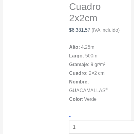
Cuadro
2x2cm
$
6,381.57
(IVA Incluido)
Alto:
4.25m
Largo:
500m
Gramaje:
9 gr/m²
Cuadro:
2×2 cm
Nombre:
®
GUACAMALLAS
Color
: Verde
GUACAMALLAS®
-
Malla
Anti-