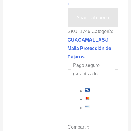
+
Pájaros
Protección
Añadir al carrito
De
SKU:
1746
Categoría:
Higos
GUACAMALLAS®
4.25x500m
Malla Protección de
Cuadro
Pájaros
2x2cm
Pago seguro
cantidad
garantizado
Compartir: