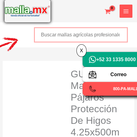
Ir
al
contenido
Buscar
+52 800 726 2552
X
+52 33 1335 8000
GUACAMALL
Correo
Malla Anti-
800-PA-MAL
Pájaros
Protección
De Higos
4.25x500m