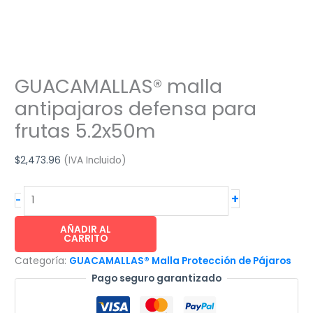
GUACAMALLAS® malla
antipajaros defensa para
frutas 5.2x50m
$
2,473.96
(IVA Incluido)
GUACAMALLAS®
+
-
malla
antipajaros
AÑADIR AL
CARRITO
defensa
Categoría:
GUACAMALLAS® Malla Protección de Pájaros
para
Pago seguro garantizado
frutas
5.2x50m