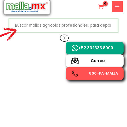
Ir
X
al
contenido
Buscar
+52 800 726 2552
X
+52 33 1335 8000
Correo
800-PA-MALLA