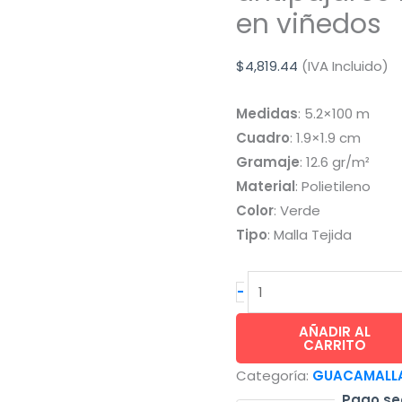
en viñedos
$
4,819.44
(IVA Incluido)
Medidas
: 5.2×100 m
Cuadro
: 1.9×1.9 cm
Gramaje
: 12.6 gr/m²
Material
: Polietileno
Color
: Verde
Tipo
: Malla Tejida
GUACAMALLAS®
-
malla
antipajaros
AÑADIR AL
CARRITO
frutas
Categoría:
GUACAMALLAS
sin
Pago se