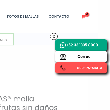
FOTOS DE MALLAS
CONTACTO
X
X
+52 33 1335 8000
Correo
800-PA-MALLA
S® malla
frutas sin daños