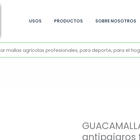
USOS
PRODUCTOS
SOBRE NOSOTROS
+52 800 726 2552
GUACAMALLA
antipajaros 