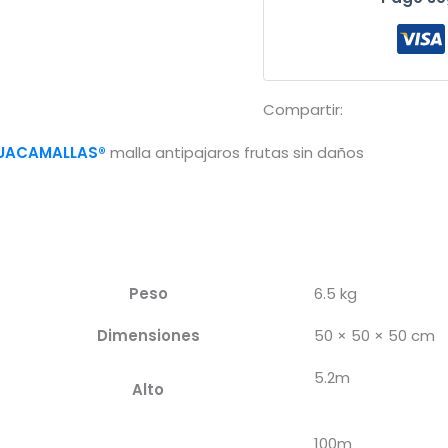
daños
en
viñedos
cantidad
Compartir:
UACAMALLAS®
malla antipajaros frutas sin daños
Peso
6.5 kg
Dimensiones
50 × 50 × 50 cm
5.2m
Alto
100m