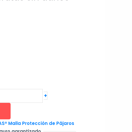
+
® Malla Protección de Pájaros
guro garantizado