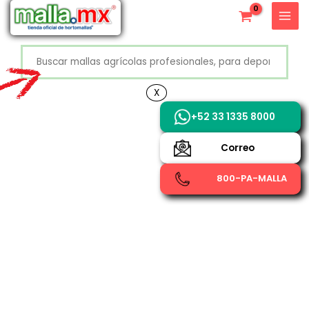
Ir
X
al
contenido
Buscar
+52 800 726 2552
X
+52 33 1335 8000
Correo
800-PA-MALLA