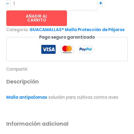
GUACAMALLAS®
+
-
malla
antipalomas
AÑADIR AL
CARRITO
solución
Categoría:
GUACAMALLAS® Malla Protección de Pájaros
para
Pago seguro garantizado
cultivos
contra
aves
4.3x100m
cantidad
Compartir:
Descripción
Malla antipalomas
solución para cultivos contra aves
Información adicional