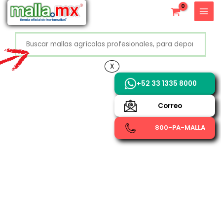
Ir
X
al
contenido
Buscar
+52 800 726 2552
X
+52 33 1335 8000
Correo
800-PA-MALLA