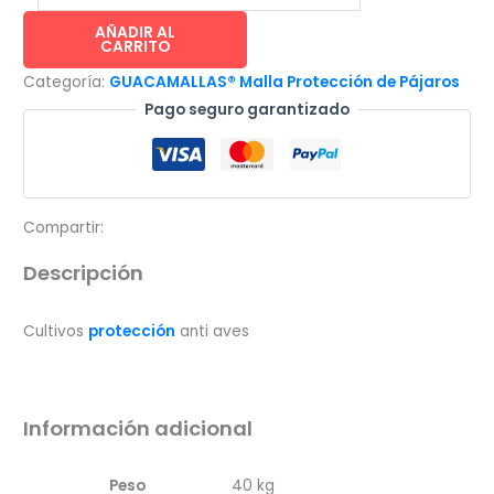
-
Malla
AÑADIR AL
CARRITO
Para
Categoría:
GUACAMALLAS® Malla Protección de Pájaros
Cultivos
Pago seguro garantizado
Protección
Anti-
Aves
5.3x500m
2x2cm
Compartir:
cantidad
Descripción
Cultivos
protección
anti aves
Información adicional
Peso
40 kg