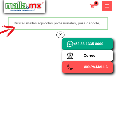
Ir
X
al
contenido
Buscar
+52 800 726 2552
X
+52 33 1335 8000
Correo
800-PA-MALLA