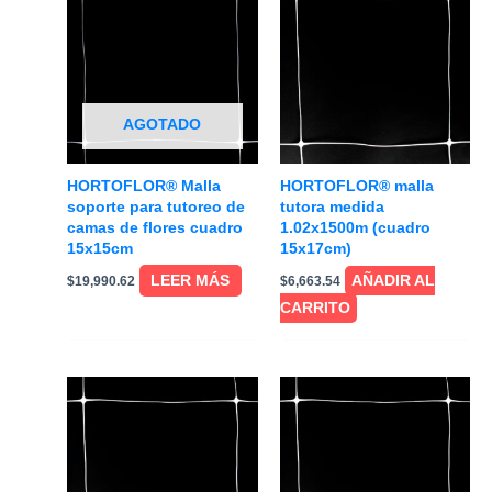
AGOTADO
HORTOFLOR® Malla
HORTOFLOR® malla
soporte para tutoreo de
tutora medida
camas de flores cuadro
1.02x1500m (cuadro
15x15cm
15x17cm)
LEER MÁS
AÑADIR AL
$
19,990.62
$
6,663.54
CARRITO