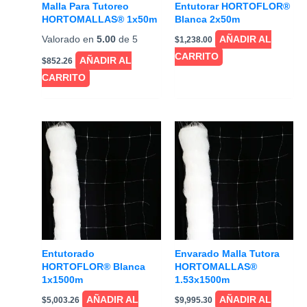
Malla Para Tutoreo
Entutorar HORTOFLOR®
HORTOMALLAS® 1x50m
Blanca 2x50m
Valorado en
5.00
de 5
AÑADIR AL
$
1,238.00
CARRITO
AÑADIR AL
$
852.26
CARRITO
Entutorado
Envarado Malla Tutora
HORTOFLOR® Blanca
HORTOMALLAS®
1x1500m
1.53x1500m
AÑADIR AL
AÑADIR AL
$
5,003.26
$
9,995.30