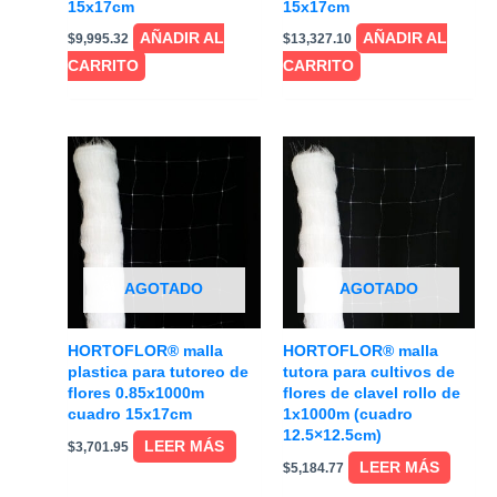
15x17cm
15x17cm
AÑADIR AL
AÑADIR AL
$
9,995.32
$
13,327.10
CARRITO
CARRITO
AGOTADO
AGOTADO
HORTOFLOR® malla
HORTOFLOR® malla
plastica para tutoreo de
tutora para cultivos de
flores 0.85x1000m
flores de clavel rollo de
cuadro 15x17cm
1x1000m (cuadro
12.5×12.5cm)
LEER MÁS
$
3,701.95
LEER MÁS
$
5,184.77