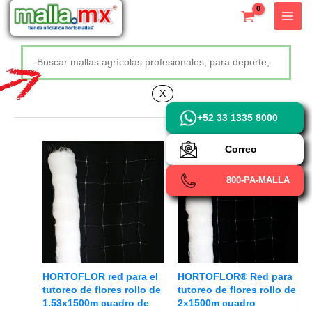
Ir
X
al
contenido
Buscar
+52 800 726 2552
X
+52 33 1335 8000
Correo
800-PA-MALLA
HORTOFLOR red para el
HORTOFLOR® Red para
tutoreo de flores rollo de
tutoreo de flores rollo de
1.53x1500m cuadro de
2x1500m cuadro