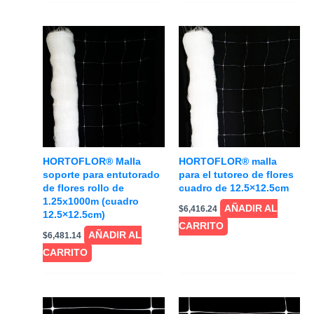
HORTOFLOR® Malla
HORTOFLOR® malla
soporte para entutorado
para el tutoreo de flores
de flores rollo de
cuadro de 12.5×12.5cm
1.25x1000m (cuadro
AÑADIR AL
$
6,416.24
12.5×12.5cm)
CARRITO
AÑADIR AL
$
6,481.14
CARRITO