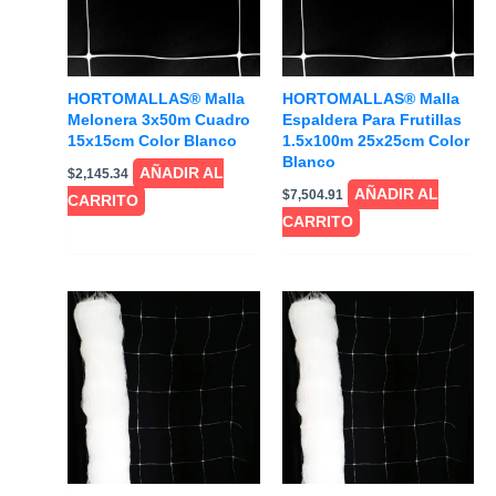
HORTOMALLAS® Malla
HORTOMALLAS® Malla
Melonera 3x50m Cuadro
Espaldera Para Frutillas
15x15cm Color Blanco
1.5x100m 25x25cm Color
Blanco
AÑADIR AL
$
2,145.34
AÑADIR AL
$
7,504.91
CARRITO
CARRITO