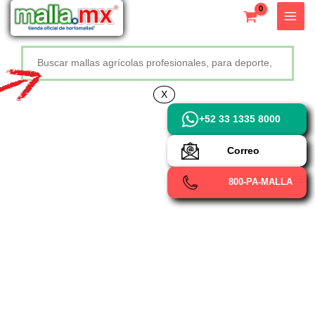
Ir
X
al
contenido
Buscar
+52 800 726 2552
X
+52 33 1335 8000
Correo
800-PA-MALLA