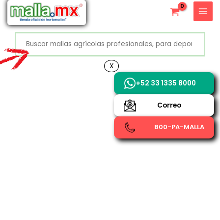
Ir
X
al
contenido
Buscar
+52 800 726 2552
X
+52 33 1335 8000
Correo
800-PA-MALLA