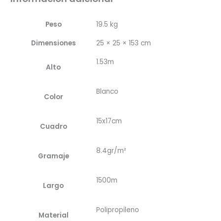
Peso
19.5 kg
Dimensiones
25 × 25 × 153 cm
1.53m
Alto
Blanco
Color
15x17cm
Cuadro
8.4gr/m²
Gramaje
1500m
Largo
Polipropileno
Material