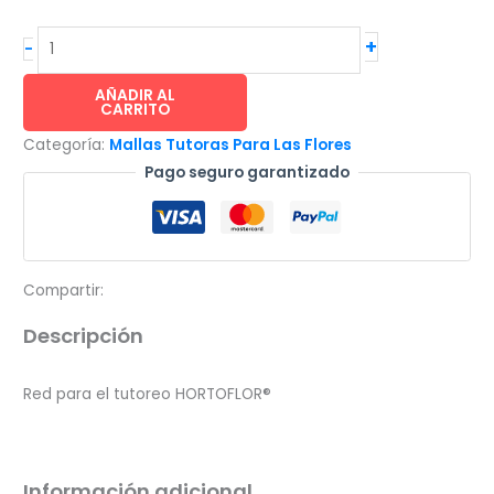
HORTOFLOR
+
-
red
para
AÑADIR AL
CARRITO
el
Categoría:
Mallas Tutoras Para Las Flores
tutoreo
Pago seguro garantizado
de
flores
rollo
de
1.53x1500m
Compartir:
cuadro
Descripción
de
15x17cm
Red para el tutoreo HORTOFLOR®
cantidad
Información adicional