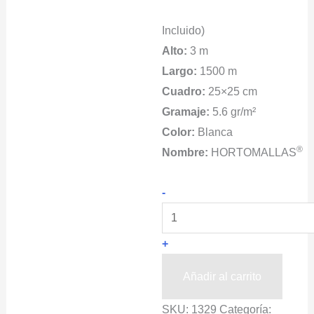
Incluido)
Alto:
3 m
Largo:
1500 m
Cuadro:
25×25 cm
Gramaje:
5.6 gr/m²
Color:
Blanca
®
Nombre:
HORTOMALLAS
Malla
-
Para
Envarar
+
HORTOMALLAS®
Color
Añadir al carrito
Blanco
SKU:
1329
Categoría:
cantidad