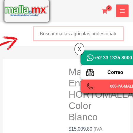
Ir
al
contenido
Buscar
+52 800 726 2552
X
+52 33 1335 8000
Malla Para
Correo
Envarar
800-PA-MAL
HORTOMALL
Color
Blanco
$
15,009.80
(IVA