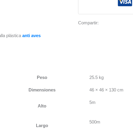
Cuadro
2x2cm
12gr
Compartir:
-
cantidad
lla plástica
anti aves
Peso
25.5 kg
Dimensiones
46 × 46 × 130 cm
5m
Alto
500m
Largo