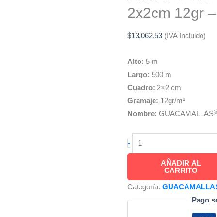
2x2cm 12gr –
$
13,062.53
(IVA Incluido)
Alto:
5 m
Largo:
500 m
Cuadro:
2×2 cm
Gramaje:
12gr/m²
Nombre:
GUACAMALLAS
GUACAMALLAS®
-
Malla
AÑADIR AL
Plástica
CARRITO
Anti
Categoría:
GUACAMALLAS® 
Aves
Pago s
5x500m