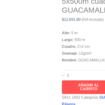
5x500m cuad
GUACAMAL
$
12,931.90
(IVA Incluido)
Alto:
5 m
Largo:
500 m
Cuadro:
2×2 cm
Gramaje:
12gr/m²
Nombre:
GUACAMALLA
Malla
-
protectora
AÑADIR AL
para
CARRITO
estanque
SKU:
1602
Categoría:
GU
de
Pájaros