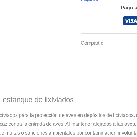
lixiviados
Pago s
malla
anti
pájaros
5x500m
Compartir:
cuadro
2x2cm
12gr
GUACAMALLAS®
cantidad
 estanque de lixiviados
xiviados para la protección de aves en depósitos de lixiviados,
icaz contra la entrada de aves. Al mantener alejadas a las aves
 de multas o sanciones ambientales por contaminación involunta