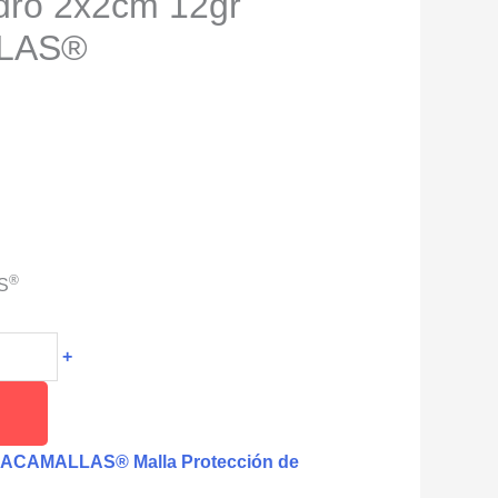
ro 2x2cm 12gr
LAS®
®
S
+
ACAMALLAS® Malla Protección de