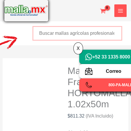
Ir
al
contenido
Buscar
+52 800 726 2552
X
+52 33 1335 8000
Mallas Para
Correo
Frambuesas
800-PA-MAL
HORTOMALL
1.02x50m
$
811.32
(IVA Incluido)