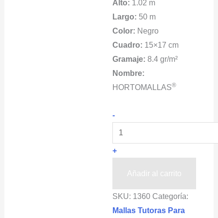
Alto:
1.02 m
Largo:
50 m
Color:
Negro
Cuadro:
15×17 cm
Gramaje:
8.4 gr/m²
Nombre:
®
HORTOMALLAS
Mallas
-
Para
Frambuesas
+
HORTOMALLAS®
1.02x50m
Añadir al carrito
cantidad
SKU:
1360
Categoría:
Mallas Tutoras Para