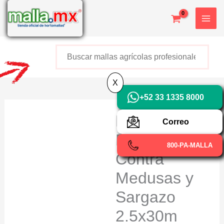
Ir
X
al
contenido
Buscar
+52 800 726 2552
X
+52 33 1335 8000
Red
Correo
Barrera
800-PA-MALLA
Contra
Medusas y
Sargazo
2.5x30m