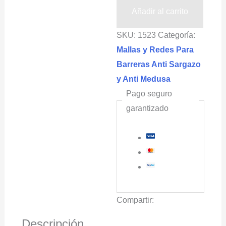
y
Añadir al carrito
Sargazo
SKU:
1523
Categoría:
2.5x30m
Mallas y Redes Para
ICARO®
Barreras Anti Sargazo
cantidad
y Anti Medusa
Pago seguro
garantizado
Compartir:
Descripción