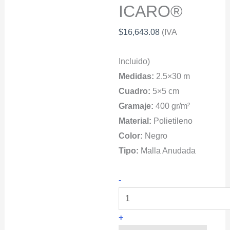
ICARO®
$
16,643.08
(IVA
Incluido)
Medidas:
2.5×30 m
Cuadro:
5×5 cm
Gramaje:
400 gr/m²
Material:
Polietileno
Color:
Negro
Tipo:
Malla Anudada
Red
-
Barrera
Contra
+
Medusas